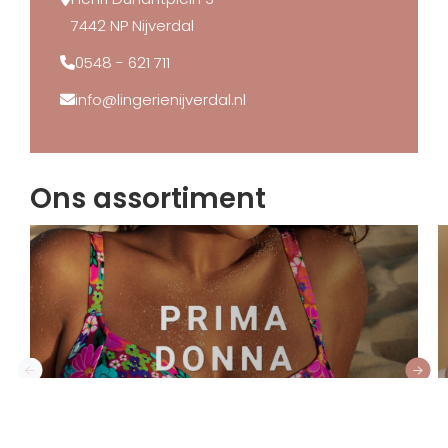
7442 NP Nijverdal
0548 - 621 711
info@lingerienijverdal.nl
Ons assortiment