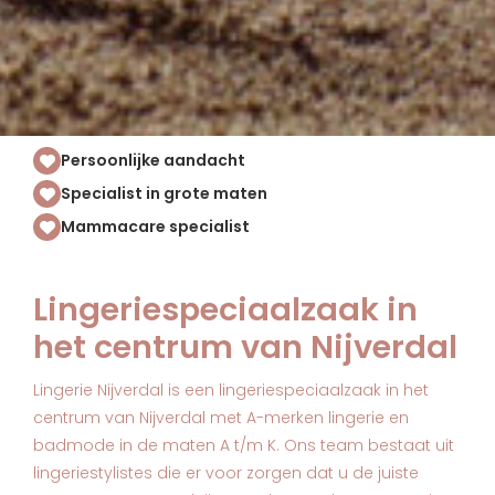
Persoonlijke aandacht
Specialist in grote maten
Mammacare specialist
Lingeriespeciaalzaak in
het centrum van Nijverdal
Lingerie Nijverdal is een lingeriespeciaalzaak in het
centrum van Nijverdal met A-merken lingerie en
badmode in de maten A t/m K. Ons team bestaat uit
lingeriestylistes die er voor zorgen dat u de juiste