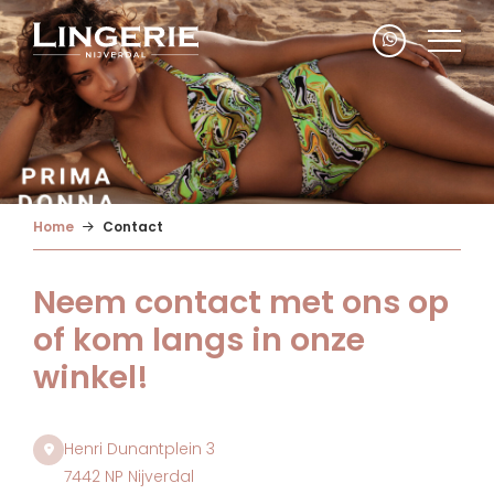
Home
Contact
Neem contact met ons op
of kom langs in onze
winkel!
Henri Dunantplein 3
7442 NP Nijverdal