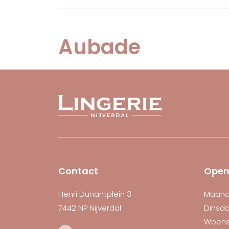
Aubade
Contact
Open
Henri Dunantplein 3
Maan
7442 NP Nijverdal
Dinsd
Woen