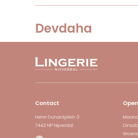
Devdaha
Contact
Open
Henri Dunantplein 3
Maan
7442 NP Nijverdal
Dinsd
Woen