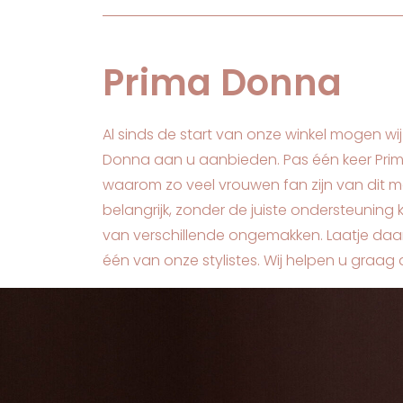
Prima Donna
Al sinds de start van onze winkel mogen wij
Donna aan u aanbieden. Pas één keer Prim
waarom zo veel vrouwen fan zijn van dit mer
belangrijk, zonder de juiste ondersteuning ka
van verschillende ongemakken. Laatje daar
één van onze stylistes. Wij helpen u graag 