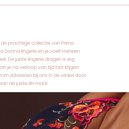
 de prachtige collectie van Prima
a Donna lingerie en je voelt meteen
k. De juiste lingerie dragen is erg
n je na verloop van tijd last krijgen
om adviseren bij ons in de winkel door
aan de juiste BH maat.