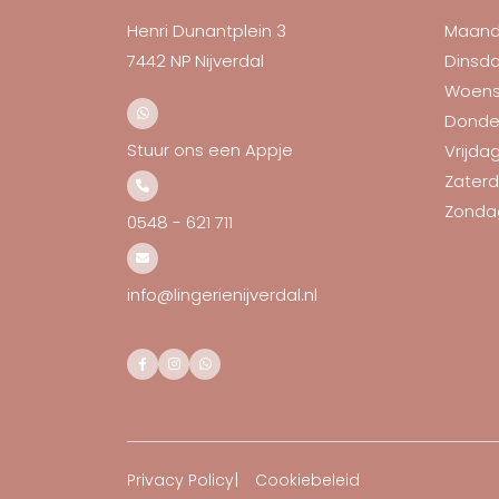
Henri Dunantplein 3
Maan
7442 NP Nijverdal
Dinsd
Woen
Donde
Stuur ons een Appje
Vrijda
Zater
Zonda
0548 - 621 711
info@lingerienijverdal.nl
Privacy Policy
Cookiebeleid